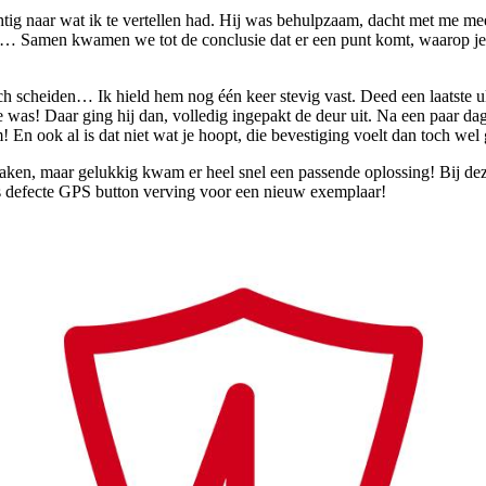
htig naar wat ik te vertellen had. Hij was behulpzaam, dacht met me me
 stil… Samen kwamen we tot de conclusie dat er een punt komt, waarop je
 scheiden… Ik hield hem nog één keer stevig vast. Deed een laatste ul
e was! Daar ging hij dan, volledig ingepakt de deur uit. Na een paar dage
m! En ook al is dat niet wat je hoopt, die bevestiging voelt dan toch we
aken, maar gelukkig kwam er heel snel een passende oplossing! Bij dez
s defecte GPS button verving voor een nieuw exemplaar!