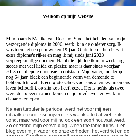
Welkom op mijn website
Mijn naam is Maaike van Rossum. Sinds het behalen van mijn
verzorgende diploma in 2006, werk ik in de ouderenzorg. Ik
was toen net een paar weken 19 jaar. Ondertussen ben ik wat
extra diploma's rijker en mag ik mij sinds juni 2023
verpleegkundige noemen. Na al die tijd doe ik mijn werk nog
steeds met veel liefde en plezier, maar is daar sinds voorjaar
2018 een diepere dimensie in ontstaan. Mijn vader, toentertijd
nog 64 jaar, bleek een beginnende vorm van dementie te
hebben. Iets wat als een grote schok voor ons allen kwam en ons
leven behoorlijk op zijn kop heeft gezet. Het is heftig als twee
werelden opeens samen komen en je privé leven en werk in
elkaar over lopen.
Na een turbulente periode, werd het voor mij een
uitlaatklep om te schrijven. Iets wat ik altijd al wel leuk
vond, maar wat voor mij nu ook een soort houvast werd.
Zo ontstond mijn eerste blog 'When the table turns'. Een
blog over mijn vader, de onzekerheden, het verdriet en de