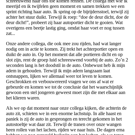
schreeuwend naar ons toe komen rennen. De collega met wie ik
meerijd en ik twijfelen geen moment en samen trekken we een
sprint richting haar auto. Ik spring op de bijrijdersstoel, terwijl zij
achter het stuur duikt. Terwijl ik roep: “doe de deur dicht, doe de
deur dicht!”, probeert zij haar autoportier dicht te gooien. Wat
overigens een beetje lastig ging, omdat haar voet er nog tussen
zat...
Onze andere collega, die ook mee zou rijden, had wat langer
nodig om in actie te komen. Zij trekt het achterportier open en
duikt de auto in. Op het moment dat alle portieren dicht en op
slot zijn, rent de groep luid schreeuwend voorbij de auto. Zo’n 2
seconden lang is het doodstil in de auto. Onbewust heb ik mijn
adem in gehouden. Terwijl ik mijn adem langzaam laat
ontsnappen, lijken we allemaal weer tot leven te komen.
Geschrokken en verbouwereerd vragen we ons af wat er
gebeurde en komen we tot de conclusie dat het waarschijnlijk
gewoon een stel jongeren geweest moet zijn die met elkaar aan
het klieren waren.
Als we op dat moment naar onze collega kijken, die achterin de
auto zit, schieten we in een enorme lachstuip. In alle haast en
paniek is zij de auto in gesprongen en terecht gekomen in het
autostoeltje wat daar zit. Terwijl de tranen over onze wangen
heen rollen van het lachen, rijden we naar huis. De dagen erna