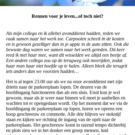
Rennen voor je leven...of toch niet?
Als mijn collega en ik allebei avonddienst hadden, reden we
vaak samen naar het werk toe. Carpoolen scheelt in de kosten
en is gewoon gezelliger dan in je uppie in de auto zitten. Ook die
bewuste dag waren we samen naar het werk gereden. Dit keer
reed ik met haar mee, want dit wisselden we altijd een beetje af.
Een andere collega zou op de terugweg ook meerijden, zodat
haar man haar niet hoefde op te halen. Alleen bleek die terugrit
iets anders dan we voorzien hadden…
Het is al tegen 23.00 uur als we na onze avonddienst met zijn
drieën naar de parkeerplaats lopen. De deuren van de
hoofdingang functioneren dan als een sluis. Eruit kun je wel
gewoon, maar als je weer naar binnen wil moet je aanbellen en
wachten tot er opengedaan wordt. Op het moment dat we via de
hoofdingang de parkeerplaats op lopen, horen we opeens een
hoop geschreeuw en commotie. Alle drie blijven we stokstijf
staan en kijken we richting de ingang van de oprit naar de
parkeerplaats. Het geschreeuw komt in razend tempo dichterbij
en plots zien we in het donker een groep mensen, luid