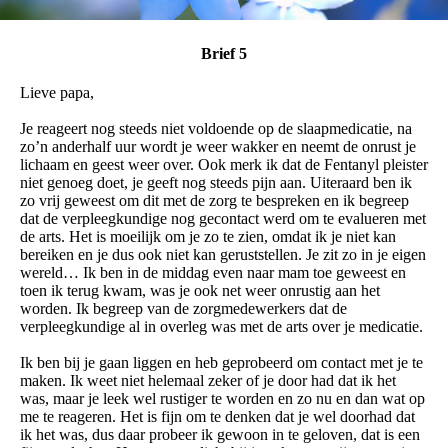
Brief 5
Lieve papa,
Je reageert nog steeds niet voldoende op de slaapmedicatie, na
zo’n anderhalf uur wordt je weer wakker en neemt de onrust je
lichaam en geest weer over. Ook merk ik dat de Fentanyl pleister
niet genoeg doet, je geeft nog steeds pijn aan. Uiteraard ben ik
zo vrij geweest om dit met de zorg te bespreken en ik begreep
dat de verpleegkundige nog gecontact werd om te evalueren met
de arts. Het is moeilijk om je zo te zien, omdat ik je niet kan
bereiken en je dus ook niet kan geruststellen. Je zit zo in je eigen
wereld… Ik ben in de middag even naar mam toe geweest en
toen ik terug kwam, was je ook net weer onrustig aan het
worden. Ik begreep van de zorgmedewerkers dat de
verpleegkundige al in overleg was met de arts over je medicatie.
Ik ben bij je gaan liggen en heb geprobeerd om contact met je te
maken. Ik weet niet helemaal zeker of je door had dat ik het
was, maar je leek wel rustiger te worden en zo nu en dan wat op
me te reageren. Het is fijn om te denken dat je wel doorhad dat
ik het was, dus daar probeer ik gewoon in te geloven, dat is een