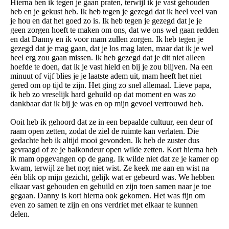
Hierna ben ik tegen je gaan praten, terwijl ik je vast gehouden
heb en je gekust heb. Ik heb tegen je gezegd dat ik heel veel van
je hou en dat het goed zo is. Ik heb tegen je gezegd dat je je
geen zorgen hoeft te maken om ons, dat we ons wel gaan redden
en dat Danny en ik voor mam zullen zorgen. Ik heb tegen je
gezegd dat je mag gaan, dat je los mag laten, maar dat ik je wel
heel erg zou gaan missen. Ik heb gezegd dat je dit niet alleen
hoefde te doen, dat ik je vast hield en bij je zou blijven. Na een
minuut of vijf blies je je laatste adem uit, mam heeft het niet
gered om op tijd te zijn. Het ging zo snel allemaal. Lieve papa,
ik heb zo vreselijk hard gehuild op dat moment en was zo
dankbaar dat ik bij je was en op mijn gevoel vertrouwd heb.
Ooit heb ik gehoord dat ze in een bepaalde cultuur, een deur of
raam open zetten, zodat de ziel de ruimte kan verlaten. Die
gedachte heb ik altijd mooi gevonden. Ik heb de zuster dus
gevraagd of ze je balkondeur open wilde zetten. Kort hierna heb
ik mam opgevangen op de gang. Ik wilde niet dat ze je kamer op
kwam, terwijl ze het nog niet wist. Ze keek me aan en wist na
één blik op mijn gezicht, gelijk wat er gebeurd was. We hebben
elkaar vast gehouden en gehuild en zijn toen samen naar je toe
gegaan. Danny is kort hierna ook gekomen. Het was fijn om
even zo samen te zijn en ons verdriet met elkaar te kunnen
delen.