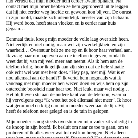
had verteld dat mijn moeder hem eerder kwam ophalen. Na
contact met mijn broer hebben ze hem geprobeerd uit te leggen
dat hij niet eerder weg hoefde en gewoon kon blijven. De onrust
in zijn hoofd, maakte zich uiteindelijk meester van zijn lichaam.
Hij werd boos, heeft staan vloeken en is eerder naar huis
gegaan…
Eenmaal thuis, kreeg mijn moeder de volle laag over zich heen.
Niet eerlijk en niet nodig, maar wel zijn werkelijkheid en zijn
waarheid… Overstuur belt ze me op en ik hoor haar verhaal aan.
Ik vraag haar om pap even aan de telefoon te geven, omdat ik
weet dat hij van mij veel meer aan neemt. Als ik hem aan de
telefoon krijg, hoor ik gelijk aan zijn stem dat de hele situatie
ook echt wel wat met hem doet. “Hey pap, met mij! Wat is er
nou allemaal aan de hand?!” Ik vertel hem nogmaals wat ik
vandaag met mijn moeder ben wezen doen en wijs hem op zijn
onterechte boosheid naar haar toe. Niet leuk, maar wel nodig…
Het blijft even stil aan de andere kant van de telefoon, waarna
hij vervolgens zegt “ik weet het ook allemaal niet meer”. Ik hoor
wat gerommel en krijg dan mijn moeder weer aan de lijn. Hij
heeft de telefoon neer gelegd en is de tuin in gelopen.
Mijn moeder is nog steeds overstuur en mijn vader zit volledig in
de knoop in zijn hoofd. Ik besluit om naar ze toe te gaan, om te
proberen of ik alles weer wat tot rust kan brengen. Niet alleen