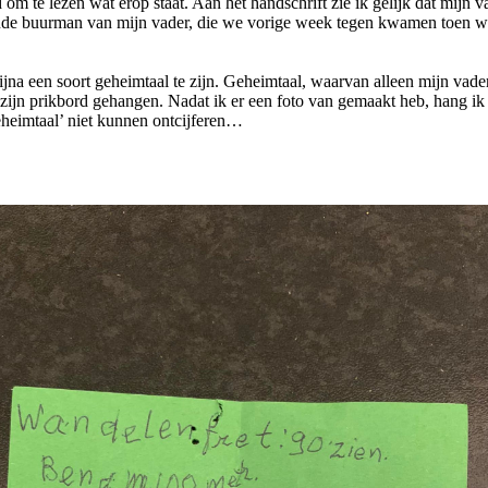
 om te lezen wat erop staat. Aan het handschrift zie ik gelijk dat mijn v
de oude buurman van mijn vader, die we vorige week tegen kwamen toen
bijna een soort geheimtaal te zijn. Geheimtaal, waarvan alleen mijn vader
p zijn prikbord gehangen. Nadat ik er een foto van gemaakt heb, hang ik
geheimtaal’ niet kunnen ontcijferen…