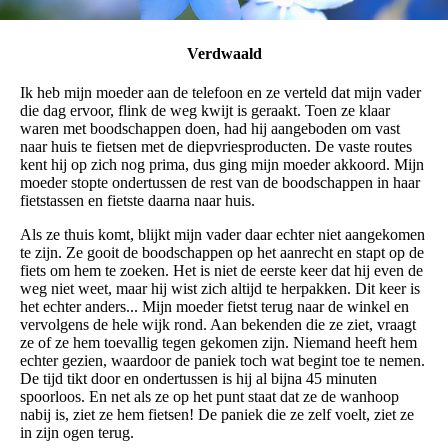
Verdwaald
Ik heb mijn moeder aan de telefoon en ze verteld dat mijn vader
die dag ervoor, flink de weg kwijt is geraakt. Toen ze klaar
waren met boodschappen doen, had hij aangeboden om vast
naar huis te fietsen met de diepvriesproducten. De vaste routes
kent hij op zich nog prima, dus ging mijn moeder akkoord. Mijn
moeder stopte ondertussen de rest van de boodschappen in haar
fietstassen en fietste daarna naar huis.
Als ze thuis komt, blijkt mijn vader daar echter niet aangekomen
te zijn. Ze gooit de boodschappen op het aanrecht en stapt op de
fiets om hem te zoeken. Het is niet de eerste keer dat hij even de
weg niet weet, maar hij wist zich altijd te herpakken. Dit keer is
het echter anders... Mijn moeder fietst terug naar de winkel en
vervolgens de hele wijk rond. Aan bekenden die ze ziet, vraagt
ze of ze hem toevallig tegen gekomen zijn. Niemand heeft hem
echter gezien, waardoor de paniek toch wat begint toe te nemen.
De tijd tikt door en ondertussen is hij al bijna 45 minuten
spoorloos. En net als ze op het punt staat dat ze de wanhoop
nabij is, ziet ze hem fietsen! De paniek die ze zelf voelt, ziet ze
in zijn ogen terug.