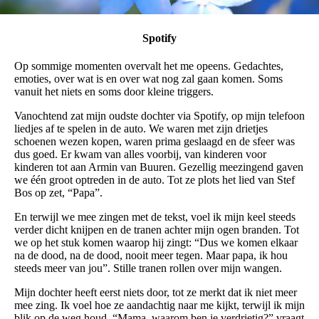
Spotify
Op sommige momenten overvalt het me opeens. Gedachtes,
emoties, over wat is en over wat nog zal gaan komen. Soms
vanuit het niets en soms door kleine triggers.
Vanochtend zat mijn oudste dochter via Spotify, op mijn telefoon
liedjes af te spelen in de auto. We waren met zijn drietjes
schoenen wezen kopen, waren prima geslaagd en de sfeer was
dus goed. Er kwam van alles voorbij, van kinderen voor
kinderen tot aan Armin van Buuren. Gezellig meezingend gaven
we één groot optreden in de auto. Tot ze plots het lied van Stef
Bos op zet, “Papa”.
En terwijl we mee zingen met de tekst, voel ik mijn keel steeds
verder dicht knijpen en de tranen achter mijn ogen branden. Tot
we op het stuk komen waarop hij zingt: “Dus we komen elkaar
na de dood, na de dood, nooit meer tegen. Maar papa, ik hou
steeds meer van jou”. Stille tranen rollen over mijn wangen.
Mijn dochter heeft eerst niets door, tot ze merkt dat ik niet meer
mee zing. Ik voel hoe ze aandachtig naar me kijkt, terwijl ik mijn
blik op de weg houd. “Mama, waarom ben je verdrietig?” vraagt