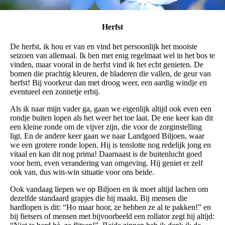
Herfst
De herfst, ik hou er van en vind het persoonlijk het mooiste
seizoen van allemaal. Ik ben met enig regelmaat wel in het bos te
vinden, maar vooral in de herfst vind ik het echt genieten. De
bomen die prachtig kleuren, de bladeren die vallen, de geur van
herfst! Bij voorkeur dan met droog weer, een aardig windje en
eventueel een zonnetje erbij.
Als ik naar mijn vader ga, gaan we eigenlijk altijd ook even een
rondje buiten lopen als het weer het toe laat. De ene keer kan dit
een kleine ronde om de vijver zijn, die voor de zorginstelling
ligt. En de andere keer gaan we naar Landgoed Biljoen, waar
we een grotere ronde lopen. Hij is tenslotte nog redelijk jong en
vitaal en kan dit nog prima! Daarnaast is de buitenlucht goed
voor hem, even verandering van omgeving. Hij geniet er zelf
ook van, dus win-win situatie voor ons beide.
Ook vandaag liepen we op Biljoen en ik moet altijd lachen om
dezelfde standaard grapjes die hij maakt. Bij mensen die
hardlopen is dit: “Ho maar hoor, ze hebben ze al te pakken!” en
bij fietsers of mensen met bijvoorbeeld een rollator zegt hij altijd: