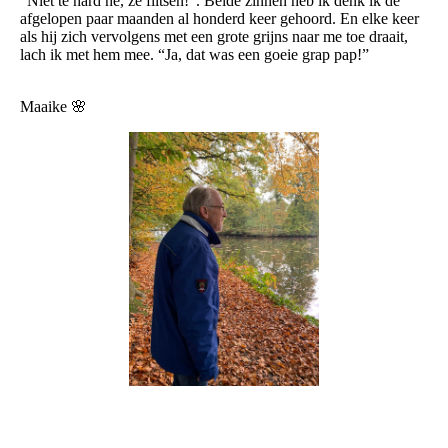
“Niet te hard hè, ze flitsen!”. Beide zinnen heb ik denk ik de
afgelopen paar maanden al honderd keer gehoord. En elke keer
als hij zich vervolgens met een grote grijns naar me toe draait,
lach ik met hem mee. “Ja, dat was een goeie grap pap!”
Maaike 🌸