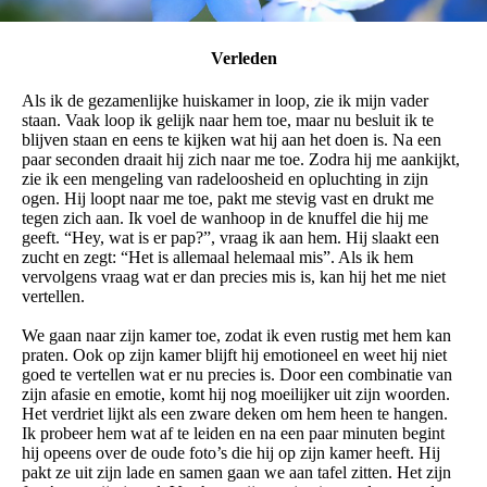
Verleden
Als ik de gezamenlijke huiskamer in loop, zie ik mijn vader
staan. Vaak loop ik gelijk naar hem toe, maar nu besluit ik te
blijven staan en eens te kijken wat hij aan het doen is. Na een
paar seconden draait hij zich naar me toe. Zodra hij me aankijkt,
zie ik een mengeling van radeloosheid en opluchting in zijn
ogen. Hij loopt naar me toe, pakt me stevig vast en drukt me
tegen zich aan. Ik voel de wanhoop in de knuffel die hij me
geeft. “Hey, wat is er pap?”, vraag ik aan hem. Hij slaakt een
zucht en zegt: “Het is allemaal helemaal mis”. Als ik hem
vervolgens vraag wat er dan precies mis is, kan hij het me niet
vertellen.
We gaan naar zijn kamer toe, zodat ik even rustig met hem kan
praten. Ook op zijn kamer blijft hij emotioneel en weet hij niet
goed te vertellen wat er nu precies is. Door een combinatie van
zijn afasie en emotie, komt hij nog moeilijker uit zijn woorden.
Het verdriet lijkt als een zware deken om hem heen te hangen.
Ik probeer hem wat af te leiden en na een paar minuten begint
hij opeens over de oude foto’s die hij op zijn kamer heeft. Hij
pakt ze uit zijn lade en samen gaan we aan tafel zitten. Het zijn